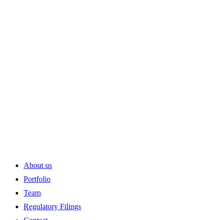
지점 : 서울특별시 강남구 봉은사로 541 (삼성동, E
Contact
T : 02 6951 1430
F : 02 6951 1698
메뉴
About us
닫기
Portfolio
Team
Regulatory Filings